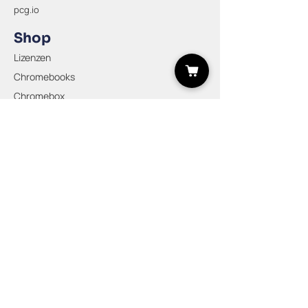
pcg.io
für ihre Nutzer festlegen, oder diese eigene
Startseiten einrichten lassen.
Shop
Lizenzen
Chromebooks
Chromebox
Google Meet Hardware
Zubehör